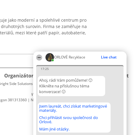
guje jako moderní a spolehlivé centrum pro
ci druhotných surovin. Firma se zaměřuje na
riálů, mezi které patří papír, autobaterie,
ORLOVÉ Recyklace
Live chat
17:25
Organizátor hlasování
Plebiscyt
Kontakt
Ahoj, rádi Vám pomůžeme! 🙂
right Side Solutions sp. z o. o. sp. k.
Vítězové
Kontakt
Klikněte na příslušnou téma
ul. Ruska 22
Seznam
konverzace! 🙂
Wrocław 50-079
všech
egon 381313360 | NIP 8943132676
laureátů
Zásady
Jsem laureát, chci získat marketingové
materiály.
Pravidla
Zásady
Chci přihlásit svou společnost do
Orlové.
ochrany
osobních
Mám jiné otázky.
údajů