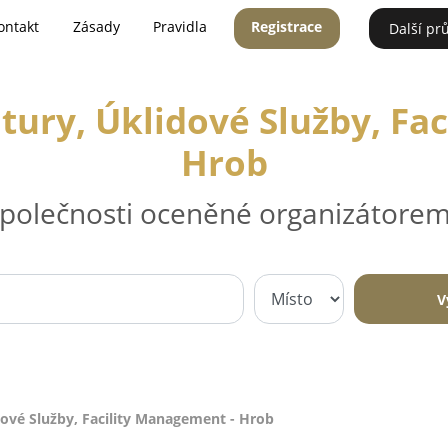
ontakt
Zásady
Pravidla
Registrace
Další pr
ury, Úklidové Služby, Fa
Hrob
 společnosti oceněné organizátorem
V
ové Služby, Facility Management - Hrob