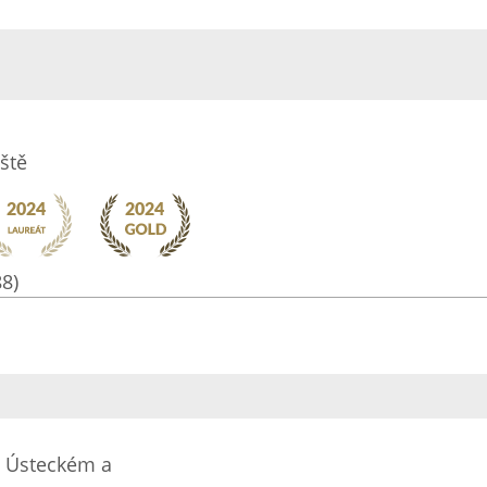
ště
88)
 v Ústeckém a