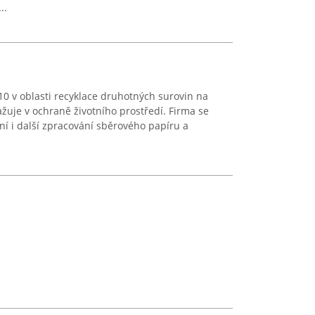
..
0 v oblasti recyklace druhotných surovin na
uje v ochraně životního prostředí. Firma se
ní i další zpracování sběrového papíru a