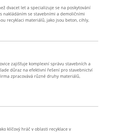
ež dvacet let a specializuje se na poskytování
s nakládáním se stavebními a demoličními
u recyklaci materiálů, jako jsou beton, cihly,
ce zajišťuje komplexní správu stavebních a
ade důraz na efektivní řešení pro stavebnictví
 Firma zpracovává různé druhy materiálů,
ako klíčový hráč v oblasti recyklace v