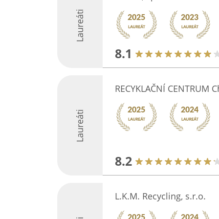
Laureáti
8.1
RECYKLAČNÍ CENTRUM Ch
Laureáti
8.2
L.K.M. Recycling, s.r.o.