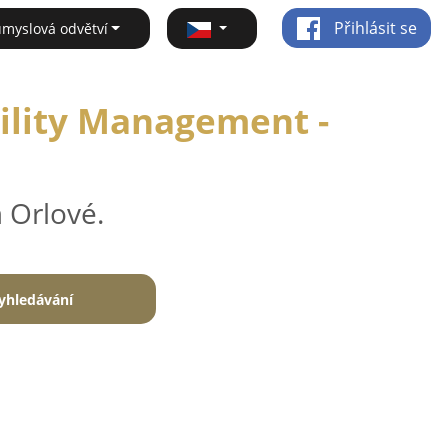
Přihlásit se
ůmyslová odvětví
cility Management -
 Orlové.
yhledávání