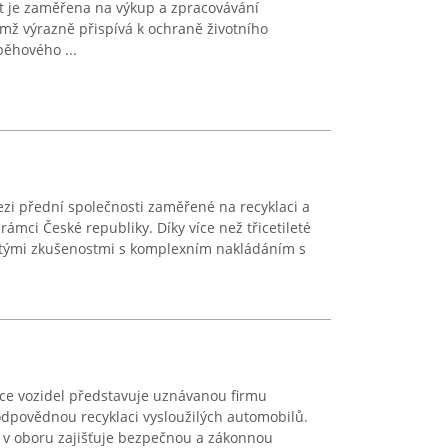
 je zaměřena na výkup a zpracovávání
mž výrazně přispívá k ochraně životního
běhového ...
zi přední společnosti zaměřené na recyklaci a
ámci České republiky. Díky více než třicetileté
atými zkušenostmi s komplexním nakládáním s
dace vozidel představuje uznávanou firmu
 odpovědnou recyklaci vysloužilých automobilů.
v oboru zajišťuje bezpečnou a zákonnou