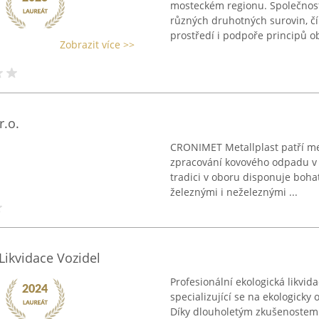
mosteckém regionu. Společnost
různých druhotných surovin, čí
prostředí i podpoře principů o
Zobrazit více >>
r.o.
CRONIMET Metallplast patří me
zpracování kovového odpadu v r
tradici v oboru disponuje boh
železnými i neželeznými ...
Likvidace Vozidel
Profesionální ekologická likvi
specializující se na ekologicky
Díky dlouholetým zkušenostem 