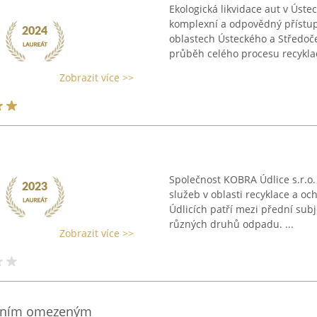
Ekologická likvidace aut v Úst
komplexní a odpovědný přístup 
oblastech Ústeckého a Středoče
průběh celého procesu recyklac
Zobrazit více >>
Společnost KOBRA Údlice s.r.o
služeb v oblasti recyklace a oc
Údlicích patří mezi přední subj
různých druhů odpadu. ...
Zobrazit více >>
čením omezeným