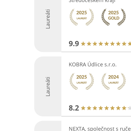
Středočeském kraji
Laureáti
9.9
KOBRA Údlice s.r.o.
Laureáti
8.2
NEXTA, společnost s ru