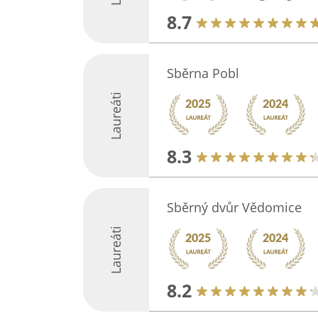
8.7
Sběrna Pobl
Laureáti
8.3
Sběrný dvůr Vědomice
Laureáti
8.2