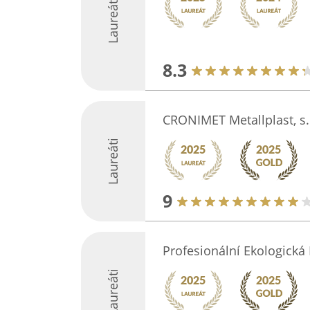
Laureáti
8.3
CRONIMET Metallplast, s.
Laureáti
9
Profesionální Ekologická 
Laureáti