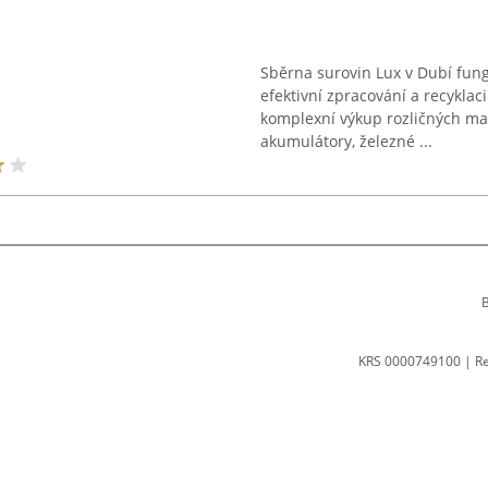
Sběrna surovin Lux v Dubí fun
efektivní zpracování a recykla
komplexní výkup rozličných mate
akumulátory, železné ...
B
KRS 0000749100 | R