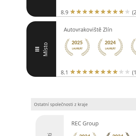
8.9
(
Autovrakoviště Zlín
Místo
III
8.1
(
Ostatní společnosti z kraje
REC Group