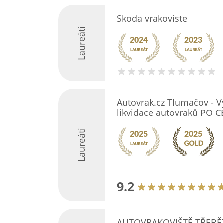
Skoda vrakoviste
Laureáti
Autovrak.cz Tlumačov - 
likvidace autovraků PO C
Laureáti
9.2
AUTOVRAKOVIŠTĚ TŘEBĚT