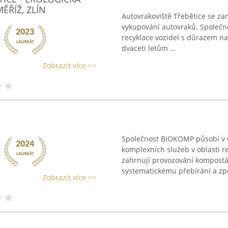
ĚŘÍŽ, ZLÍN
Autovrakoviště Třebětice se za
vykupování autovraků. Společno
recyklace vozidel s důrazem na 
dvaceti letům ...
Zobrazit více >>
Společnost BIOKOMP působí v Č
komplexních služeb v oblasti re
zahrnují provozování kompostá
systematickému přebírání a zpr
Zobrazit více >>