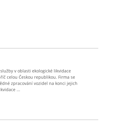
služby v oblasti ekologické likvidace
říč celou Českou republikou. Firma se
dné zpracování vozidel na konci jejich
ikvidace ...