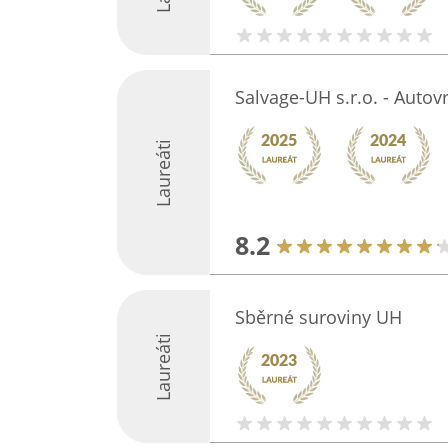
Salvage-UH s.r.o. - Autov
Laureáti
8.2
Sběrné suroviny UH
Laureáti