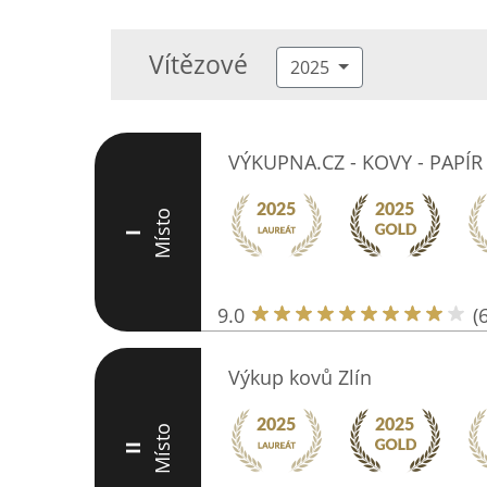
Vítězové
2025
VÝKUPNA.CZ - KOVY - PAPÍR
Místo
I
9.0
(
Výkup kovů Zlín
Místo
II