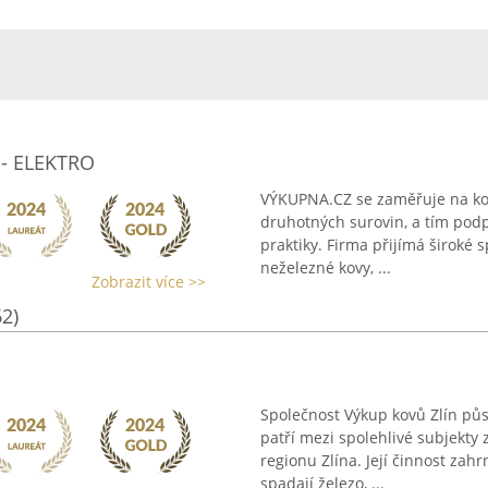
 - ELEKTRO
VÝKUPNA.CZ se zaměřuje na kom
druhotných surovin, a tím podp
praktiky. Firma přijímá široké 
neželezné kovy, ...
Zobrazit více >>
62)
Společnost Výkup kovů Zlín půs
patří mezi spolehlivé subjekt
regionu Zlína. Její činnost za
spadají železo, ...