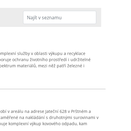
plexní služby v oblasti výkupu a recyklace
oruje ochranu životního prostředí i udržitelné
spektrum materiálů, mezi něž patří železné i
obí v areálu na adrese Jateční 628 v Prštném a
y zaměřené na nakládání s druhotnými surovinami v
hrnuje komplexní výkup kovového odpadu, kam