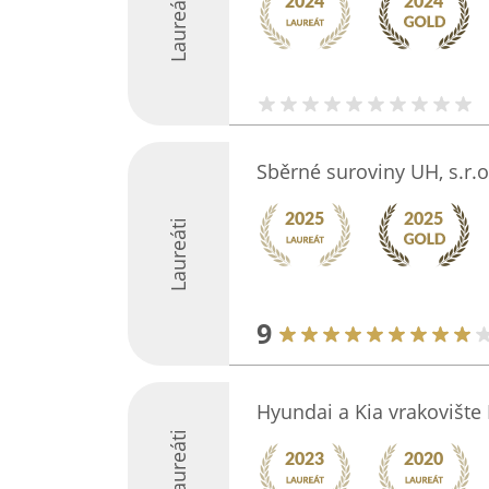
Laureáti
Sběrné suroviny UH, s.r.o
Laureáti
9
Hyundai a Kia vrakovište
Laureáti