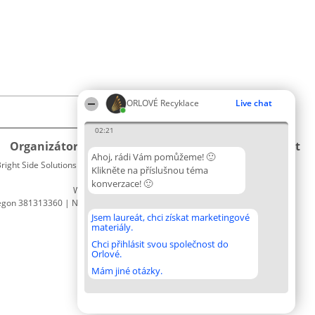
ORLOVÉ Recyklace
Live chat
02:21
Organizátor hlasování
Plebiscyt
Kontakt
Ahoj, rádi Vám pomůžeme! 🙂
right Side Solutions sp. z o. o. sp. k.
Vítězové
Kontakt
Klikněte na příslušnou téma
ul. Ruska 22
Seznam
konverzace! 🙂
Wrocław 50-079
všech
egon 381313360 | NIP 8943132676
laureátů
Zásady
Jsem laureát, chci získat marketingové
materiály.
Pravidla
Zásady
Chci přihlásit svou společnost do
Orlové.
ochrany
osobních
Mám jiné otázky.
údajů