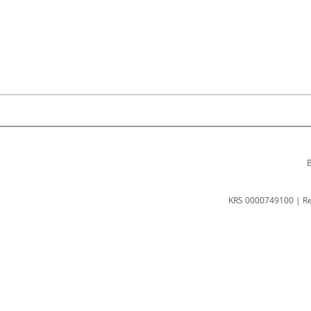
B
KRS 0000749100 | R