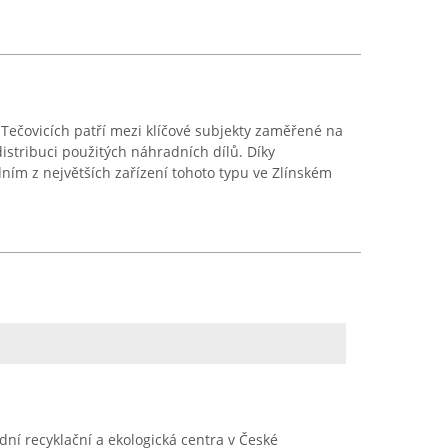
 Tečovicích patří mezi klíčové subjekty zaměřené na
 distribuci použitých náhradních dílů. Díky
ím z největších zařízení tohoto typu ve Zlínském
dní recyklační a ekologická centra v České