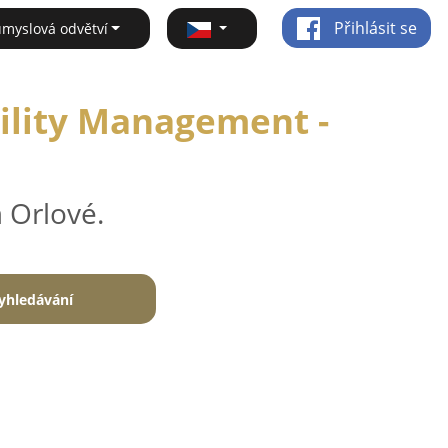
Přihlásit se
ůmyslová odvětví
cility Management -
 Orlové.
yhledávání