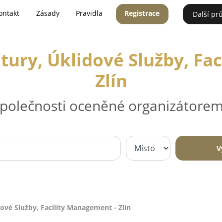
ontakt
Zásady
Pravidla
Registrace
Další pr
ury, Úklidové Služby, Fa
Zlín
 společnosti oceněné organizátorem
V
ové Služby, Facility Management - Zlín