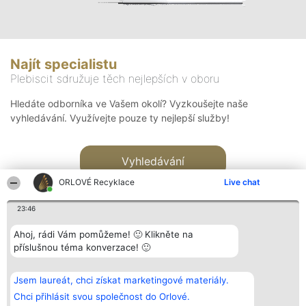
Najít specialistu
Plebiscit sdružuje těch nejlepších v oboru
Hledáte odborníka ve Vašem okolí? Vyzkoušejte naše
vyhledávání. Využívejte pouze ty nejlepší služby!
Vyhledávání
ORLOVÉ Recyklace
Live chat
23:46
Ahoj, rádi Vám pomůžeme! 🙂 Klikněte na
příslušnou téma konverzace! 🙂
Organizátor hlasování
Plebiscyt
Kontakt
Bright Side Solutions sp. z o.
Vítězové
Kontakt
Jsem laureát, chci získat marketingové materiály.
o. sp. k.
Seznam všech
ul. Ruska 22
laureátů
Chci přihlásit svou společnost do Orlové.
Wrocław 50-079
Zásady