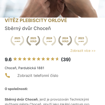
VÍTĚZ PLEBISCITY ORLOVÉ
Sběrný dvůr Choceň
Zobrazit více >>
9.6
(39)
Choceň, Pardubická 1881
Zobrazit telefonní číslo
O společnosti:
Sběrný dvůr Choceň
, jenž je provozován Technickými
službami města Choceň, slouží jako lokální centrum pro