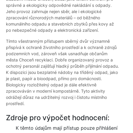
správné a ekologicky odpovědné nakládání s odpady.
Jeho provoz zahrnuje nejen sběr, ale i ekologické
zpracování různorodých materiálů – od běžného
komunálního odpadu a stavebních zbytků přes kovy až
po nebezpečné odpady a elektronická zařízení.
Tímto všestranným přístupem sběrný dvůr významně
přispívá k ochraně životního prostředí a k ochraně zdrojů
podzemních vod, zároveň však usnadňuje občanům
města Choceň recyklaci. Dobře organizovaný provoz a
ochotný personál zajišťují hladký průběh přijímání odpadu.
K dispozici jsou bezplatné nádoby na tříděný odpad, jako
je plast, papír a bioodpad, přímo pro domácnosti.
Biologicky rozložitelný odpad je dále efektivně
zpracováván v moderní kompostárně. Tyto aktivity
odrážejí důraz na udržitelný rozvoj i čistotu místního
prostředí.
Zdroje pro výpočet hodnocení:
K těmto údajům mají přístup pouze přihlášení