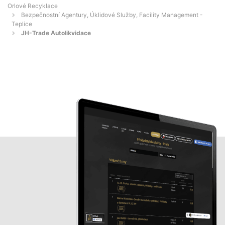
Orlové Recyklace
Bezpečnostní Agentury, Úklidové Služby, Facility Management -
Teplice
JH-Trade Autolikvidace