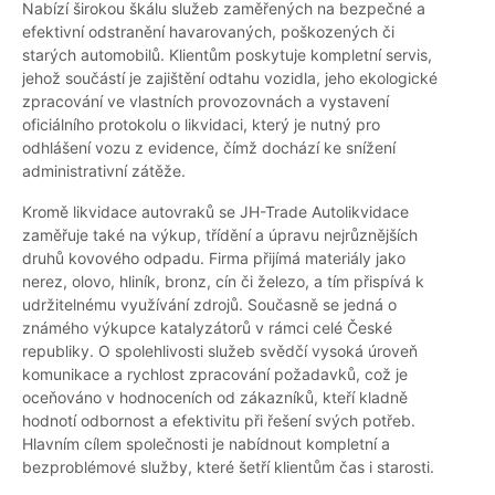
Nabízí širokou škálu služeb zaměřených na bezpečné a
efektivní odstranění havarovaných, poškozených či
starých automobilů. Klientům poskytuje kompletní servis,
jehož součástí je zajištění odtahu vozidla, jeho ekologické
zpracování ve vlastních provozovnách a vystavení
oficiálního protokolu o likvidaci, který je nutný pro
odhlášení vozu z evidence, čímž dochází ke snížení
administrativní zátěže.
Kromě likvidace autovraků se JH-Trade Autolikvidace
zaměřuje také na výkup, třídění a úpravu nejrůznějších
druhů kovového odpadu. Firma přijímá materiály jako
nerez, olovo, hliník, bronz, cín či železo, a tím přispívá k
udržitelnému využívání zdrojů. Současně se jedná o
známého výkupce katalyzátorů v rámci celé České
republiky. O spolehlivosti služeb svědčí vysoká úroveň
komunikace a rychlost zpracování požadavků, což je
oceňováno v hodnoceních od zákazníků, kteří kladně
hodnotí odbornost a efektivitu při řešení svých potřeb.
Hlavním cílem společnosti je nabídnout kompletní a
bezproblémové služby, které šetří klientům čas i starosti.