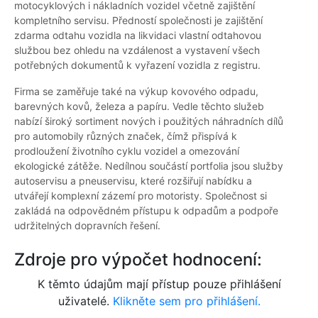
motocyklových i nákladních vozidel včetně zajištění
kompletního servisu. Předností společnosti je zajištění
zdarma odtahu vozidla na likvidaci vlastní odtahovou
službou bez ohledu na vzdálenost a vystavení všech
potřebných dokumentů k vyřazení vozidla z registru.
Firma se zaměřuje také na výkup kovového odpadu,
barevných kovů, železa a papíru. Vedle těchto služeb
nabízí široký sortiment nových i použitých náhradních dílů
pro automobily různých značek, čímž přispívá k
prodloužení životního cyklu vozidel a omezování
ekologické zátěže. Nedílnou součástí portfolia jsou služby
autoservisu a pneuservisu, které rozšiřují nabídku a
utvářejí komplexní zázemí pro motoristy. Společnost si
zakládá na odpovědném přístupu k odpadům a podpoře
udržitelných dopravních řešení.
Zdroje pro výpočet hodnocení:
K těmto údajům mají přístup pouze přihlášení
uživatelé.
Klikněte sem pro přihlášení.