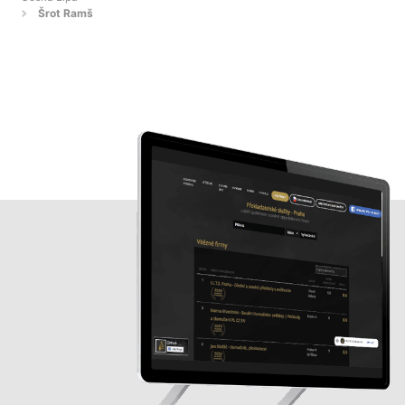
Šrot Ramš