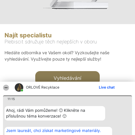
Najít specialistu
Plebiscit sdružuje těch nejlepších v oboru
Hledáte odborníka ve Vašem okolí? Vyzkoušejte naše
vyhledávání. Využívejte pouze ty nejlepší služby!
Vyhledávání
ORLOVÉ Recyklace
Live chat
11:15
Ahoj, rádi Vám pomůžeme! 🙂 Klikněte na
příslušnou téma konverzace! 🙂
Organizátor hlasování
Plebiscyt
Kontakt
Bright Side Solutions sp. z o.
Vítězové
Kontakt
Jsem laureát, chci získat marketingové materiály.
o. sp. k.
Seznam všech