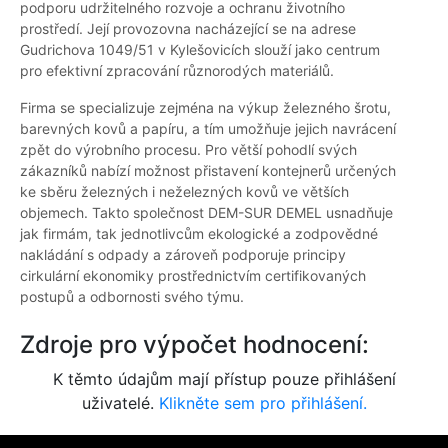
podporu udržitelného rozvoje a ochranu životního
prostředí. Její provozovna nacházející se na adrese
Gudrichova 1049/51 v Kylešovicích slouží jako centrum
pro efektivní zpracování různorodých materiálů.
Firma se specializuje zejména na výkup železného šrotu,
barevných kovů a papíru, a tím umožňuje jejich navrácení
zpět do výrobního procesu. Pro větší pohodlí svých
zákazníků nabízí možnost přistavení kontejnerů určených
ke sběru železných i neželezných kovů ve větších
objemech. Takto společnost DEM-SUR DEMEL usnadňuje
jak firmám, tak jednotlivcům ekologické a zodpovědné
nakládání s odpady a zároveň podporuje principy
cirkulární ekonomiky prostřednictvím certifikovaných
postupů a odbornosti svého týmu.
Zdroje pro výpočet hodnocení:
K těmto údajům mají přístup pouze přihlášení
uživatelé.
Klikněte sem pro přihlášení.