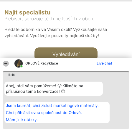
Najít specialistu
Plebiscit sdružuje těch nejlepších v oboru
Hledáte odborníka ve Vašem okolí? Vyzkoušejte naše
vyhledávání. Využívejte pouze ty nejlepší služby!
Vyhledávání
ORLOVÉ Recyklace
Live chat
11:46
Ahoj, rádi Vám pomůžeme! 🙂 Klikněte na
příslušnou téma konverzace! 🙂
Organizátor hlasování
Plebiscyt
Kontakt
Bright Side Solutions sp. z o.
Vítězové
Kontakt
Jsem laureát, chci získat marketingové materiály.
o. sp. k.
Seznam všech
ul. Ruska 22
laureátů
Chci přihlásit svou společnost do Orlové.
Wrocław 50-079
Zásady
Mám jiné otázky.
KRS 0000749100 | Regon
Pravidla
381313360 | NIP 8943132676
Zásady
ochrany