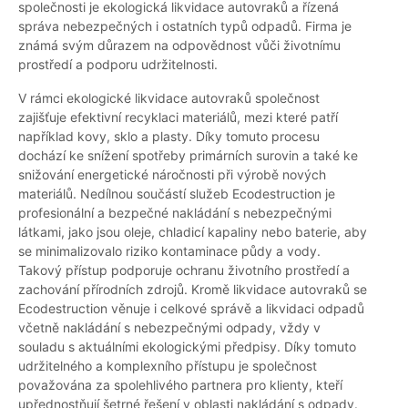
společnosti je ekologická likvidace autovraků a řízená
správa nebezpečných i ostatních typů odpadů. Firma je
známá svým důrazem na odpovědnost vůči životnímu
prostředí a podporu udržitelnosti.
V rámci ekologické likvidace autovraků společnost
zajišťuje efektivní recyklaci materiálů, mezi které patří
například kovy, sklo a plasty. Díky tomuto procesu
dochází ke snížení spotřeby primárních surovin a také ke
snižování energetické náročnosti při výrobě nových
materiálů. Nedílnou součástí služeb Ecodestruction je
profesionální a bezpečné nakládání s nebezpečnými
látkami, jako jsou oleje, chladicí kapaliny nebo baterie, aby
se minimalizovalo riziko kontaminace půdy a vody.
Takový přístup podporuje ochranu životního prostředí a
zachování přírodních zdrojů. Kromě likvidace autovraků se
Ecodestruction věnuje i celkové správě a likvidaci odpadů
včetně nakládání s nebezpečnými odpady, vždy v
souladu s aktuálními ekologickými předpisy. Díky tomuto
udržitelného a komplexního přístupu je společnost
považována za spolehlivého partnera pro klienty, kteří
upřednostňují šetrné řešení v oblasti nakládání s odpady.