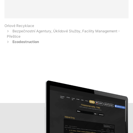
Orlové Recyklace
Bezpečnostní Agentury, Úklidové Služby, Facility Management -
Přeštice
Ecodestruction