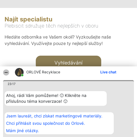
Najít specialistu
Plebiscit sdružuje těch nejlepších v oboru
Hledáte odborníka ve Vašem okolí? Vyzkoušejte naše
vyhledávání. Využívejte pouze ty nejlepší služby!
Vyhledávání
ORLOVÉ Recyklace
Live chat
23:17
Ahoj, rádi Vám pomůžeme! 🙂 Klikněte na
příslušnou téma konverzace! 🙂
Organizátor hlasování
Plebiscyt
Kontakt
Bright Side Solutions sp. z o.
Vítězové
Kontakt
Jsem laureát, chci získat marketingové materiály.
o. sp. k.
Seznam všech
ul. Ruska 22
laureátů
Chci přihlásit svou společnost do Orlové.
Wrocław 50-079
Zásady
Mám jiné otázky.
KRS 0000749100 | Regon
Pravidla
381313360 | NIP 8943132676
Zásady