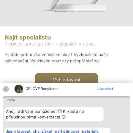
Najít specialistu
Plebiscit sdružuje těch nejlepších v oboru
Hledáte odborníka ve Vašem okolí? Vyzkoušejte naše
vyhledávání. Využívejte pouze ty nejlepší služby!
Vyhledávání
ORLOVÉ Recyklace
Live chat
05:07
Ahoj, rádi Vám pomůžeme! 🙂 Klikněte na
příslušnou téma konverzace! 🙂
Organizátor hlasování
Plebiscyt
Kontakt
Bright Side Solutions sp. z o.
Vítězové
Kontakt
Jsem laureát, chci získat marketingové materiály.
o. sp. k.
Seznam všech