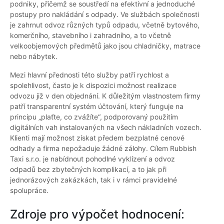
podniky, přičemž se soustředí na efektivní a jednoduché
postupy pro nakládání s odpady. Ve službách společnosti
je zahrnut odvoz různých typů odpadu, včetně bytového,
komerčního, stavebního i zahradního, a to včetně
velkoobjemových předmětů jako jsou chladničky, matrace
nebo nábytek.
Mezi hlavní přednosti této služby patří rychlost a
spolehlivost, často je k dispozici možnost realizace
odvozu již v den objednání. K důležitým vlastnostem firmy
patří transparentní systém účtování, který funguje na
principu „plaťte, co zvážíte“, podporovaný použitím
digitálních vah instalovaných na všech nákladních vozech.
Klienti mají možnost získat předem bezplatné cenové
odhady a firma nepožaduje žádné zálohy. Cílem Rubbish
Taxi s.r.o. je nabídnout pohodlné vyklízení a odvoz
odpadů bez zbytečných komplikací, a to jak při
jednorázových zakázkách, tak i v rámci pravidelné
spolupráce.
Zdroje pro výpočet hodnocení: