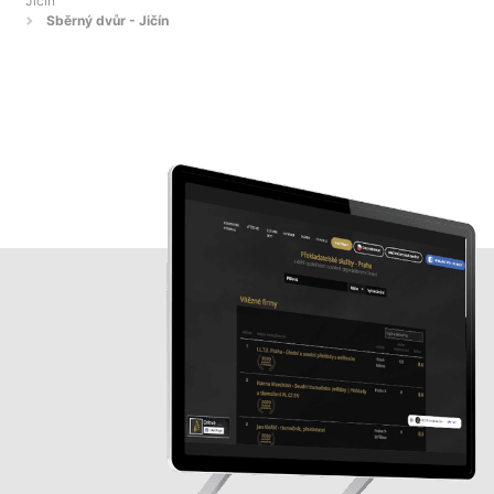
Jičín
Sběrný dvůr - Jičín