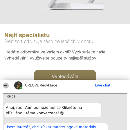
Najít specialistu
Plebiscit sdružuje těch nejlepších v oboru
Hledáte odborníka ve Vašem okolí? Vyzkoušejte naše
vyhledávání. Využívejte pouze ty nejlepší služby!
Vyhledávání
ORLOVÉ Recyklace
Live chat
06:08
Ahoj, rádi Vám pomůžeme! 🙂 Klikněte na
příslušnou téma konverzace! 🙂
Organizátor hlasování
Plebiscyt
Kontakt
Bright Side Solutions sp. z o.
Vítězové
Kontakt
Jsem laureát, chci získat marketingové materiály.
o. sp. k.
Seznam všech