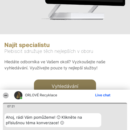
Najít specialistu
Plebiscit sdružuje těch nejlepších v oboru
Hledáte odborníka ve Vašem okolí? Vyzkoušejte naše
vyhledávání. Využívejte pouze ty nejlepší služby!
Vyhledávání
ORLOVÉ Recyklace
Live chat
07:21
Ahoj, rádi Vám pomůžeme! 🙂 Klikněte na
příslušnou téma konverzace! 🙂
Organizátor hlasování
Plebiscyt
Kontakt