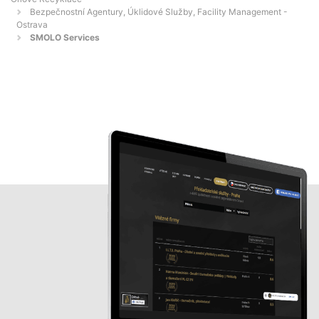
Bezpečnostní Agentury, Úklidové Služby, Facility Management -
Ostrava
SMOLO Services