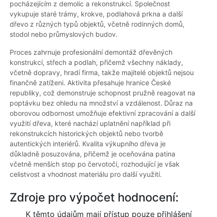
pocházejícím z demolic a rekonstrukcí. Společnost
vykupuje staré trámy, krokve, podlahová prkna a další
dřevo z různých typů objektů, včetně rodinných domů,
stodol nebo průmyslových budov.
Proces zahrnuje profesionální demontáž dřevěných
konstrukcí, střech a podlah, přičemž všechny náklady,
včetně dopravy, hradí firma, takže majitelé objektů nejsou
finančně zatíženi. Aktivita přesahuje hranice České
republiky, což demonstruje schopnost pružně reagovat na
poptávku bez ohledu na množství a vzdálenost. Důraz na
oborovou odbornost umožňuje efektivní zpracování a další
využití dřeva, které nachází uplatnění například při
rekonstrukcích historických objektů nebo tvorbě
autentických interiérů. Kvalita výkupního dřeva je
důkladně posuzována, přičemž je oceňována patina
včetně menších stop po červotoči, rozhodující je však
celistvost a vhodnost materiálu pro další využití.
Zdroje pro výpočet hodnocení:
K těmto údajům mají přístup pouze přihlášení