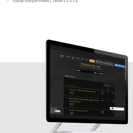
Výkup starých trámů | Tesaři CZ s.r.o.