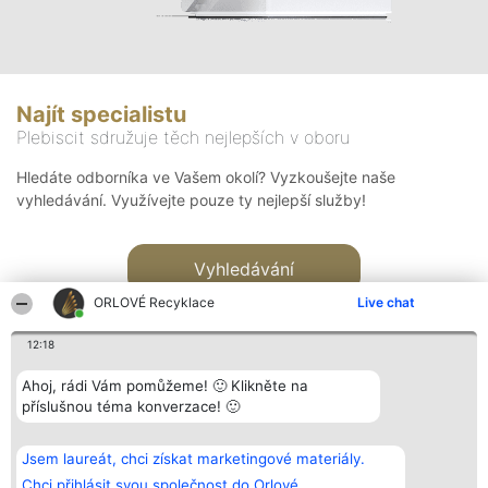
Najít specialistu
Plebiscit sdružuje těch nejlepších v oboru
Hledáte odborníka ve Vašem okolí? Vyzkoušejte naše
vyhledávání. Využívejte pouze ty nejlepší služby!
Vyhledávání
ORLOVÉ Recyklace
Live chat
12:18
Ahoj, rádi Vám pomůžeme! 🙂 Klikněte na
příslušnou téma konverzace! 🙂
Organizátor hlasování
Plebiscyt
Kontakt
Bright Side Solutions sp. z o.
Vítězové
Kontakt
Jsem laureát, chci získat marketingové materiály.
o. sp. k.
Seznam všech
ul. Ruska 22
laureátů
Chci přihlásit svou společnost do Orlové.