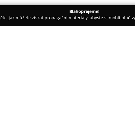
Blahopřejeme!
těte, jak můžete získat propagační materiály, abyste si mohli plně 
vé Služby, Facility Management - Svitavy
Autopaca Autovrakov
O společnosti:
Autopaca Autovrakoviště
se z
oblasti Bělé nad Svitavou a šir
určené majitelům vozidel, kteří
automobilu. Firma působí jako 
Zobrazit více >>
efektivní i transparentní proce
samotné ekologické likvidace 
dílů pro evropské, japonské i k
Specifickou výhodou společnost
náhradní díly a dále na jednotl