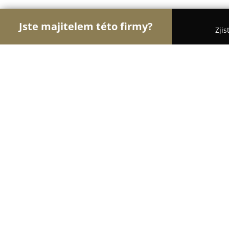
Jste majitelem této firmy?
Zjis
Orlové Recyklace
Bezpečnostní Agentury, Úklido
Autopaca Autovrakoviště
8.1
(111)
Bělá nad Svitavou, Bělá nad Svitavou 302
Zobrazit telefonní číslo