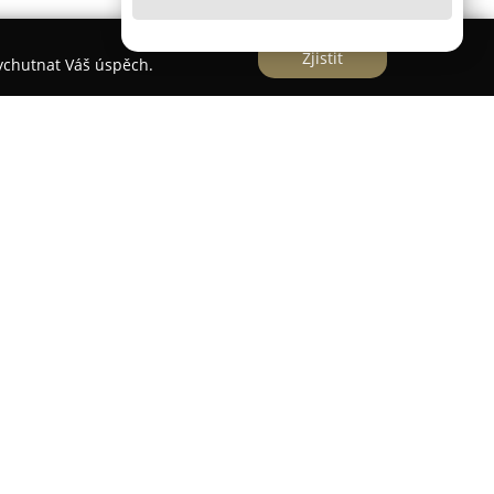
Zjistit
vychutnat Váš úspěch.
iště
aměřuje na ekologickou likvidaci automobilů v
okém okolí. Společnost nabízí komplexní služby
 hledají odpovědný způsob, jak se zbavit starého
přímý zpracovatel autovraků, což zaručuje
s likvidace bez zapojení prostředníků. Vedle
nabízí prodej použitého sortimentu náhradních
orejské značky vozidel.
i Autopaca je pečlivé zpracování autovraků na
ivé materiálové komodity jako jsou sklo, plasty,