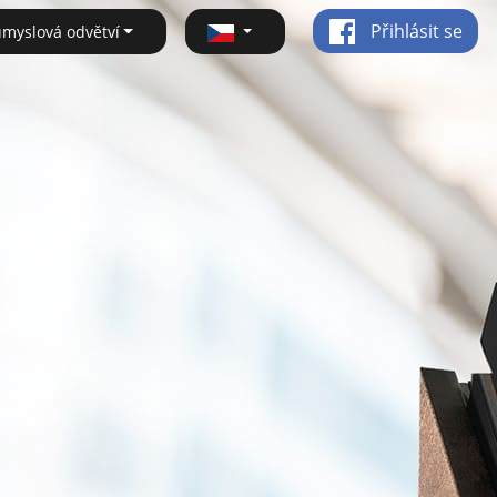
Přihlásit se
ůmyslová odvětví