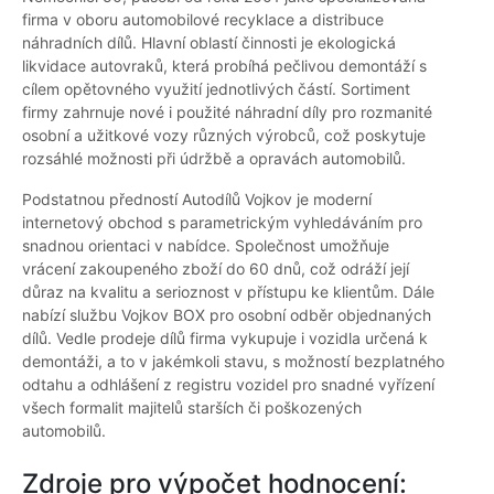
firma v oboru automobilové recyklace a distribuce
náhradních dílů. Hlavní oblastí činnosti je ekologická
likvidace autovraků, která probíhá pečlivou demontáží s
cílem opětovného využití jednotlivých částí. Sortiment
firmy zahrnuje nové i použité náhradní díly pro rozmanité
osobní a užitkové vozy různých výrobců, což poskytuje
rozsáhlé možnosti při údržbě a opravách automobilů.
Podstatnou předností Autodílů Vojkov je moderní
internetový obchod s parametrickým vyhledáváním pro
snadnou orientaci v nabídce. Společnost umožňuje
vrácení zakoupeného zboží do 60 dnů, což odráží její
důraz na kvalitu a serioznost v přístupu ke klientům. Dále
nabízí službu Vojkov BOX pro osobní odběr objednaných
dílů. Vedle prodeje dílů firma vykupuje i vozidla určená k
demontáži, a to v jakémkoli stavu, s možností bezplatného
odtahu a odhlášení z registru vozidel pro snadné vyřízení
všech formalit majitelů starších či poškozených
automobilů.
Zdroje pro výpočet hodnocení: