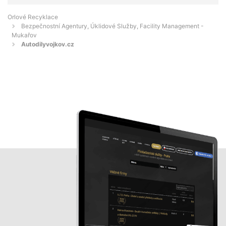
Orlové Recyklace
Bezpečnostní Agentury, Úklidové Služby, Facility Management -
Mukařov
Autodilyvojkov.cz