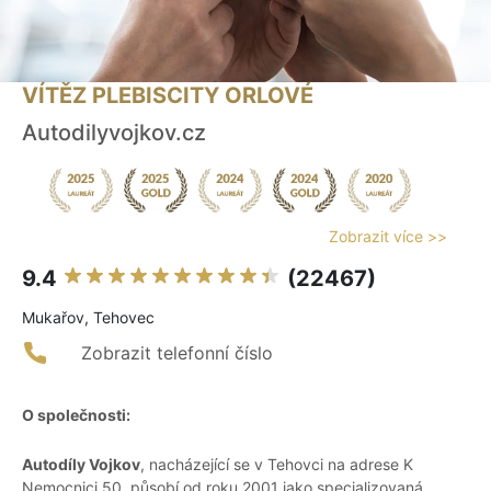
VÍTĚZ PLEBISCITY ORLOVÉ
Autodilyvojkov.cz
Zobrazit více >>
9.4
(22467)
Mukařov, Tehovec
Zobrazit telefonní číslo
O společnosti:
Autodíly Vojkov
, nacházející se v Tehovci na adrese K
Nemocnici 50, působí od roku 2001 jako specializovaná