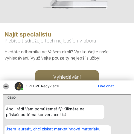
Najít specialistu
Plebiscit sdružuje těch nejlepších v oboru
Hledáte odborníka ve Vašem okolí? Vyzkoušejte naše
vyhledávání. Využívejte pouze ty nejlepší služby!
Vyhledávání
ORLOVÉ Recyklace
Live chat
05:00
Ahoj, rádi Vám pomůžeme! 🙂 Klikněte na
příslušnou téma konverzace! 🙂
Organizátor hlasování
Plebiscyt
Kontakt
Bright Side Solutions sp. z o.
Vítězové
Kontakt
Jsem laureát, chci získat marketingové materiály.
o. sp. k.
Seznam všech