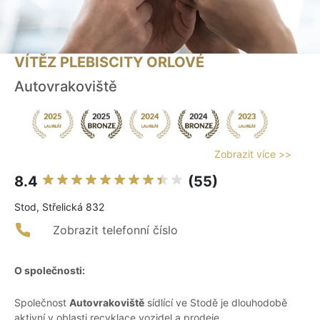
VÍTĚZ PLEBISCITY ORLOVÉ
Autovrakoviště
Zobrazit více >>
8.4
(55)
Stod, Střelická 832
Zobrazit telefonní číslo
O společnosti:
Společnost
Autovrakoviště
sídlící ve Stodě je dlouhodobě
aktivní v oblasti recyklace vozidel a prodeje