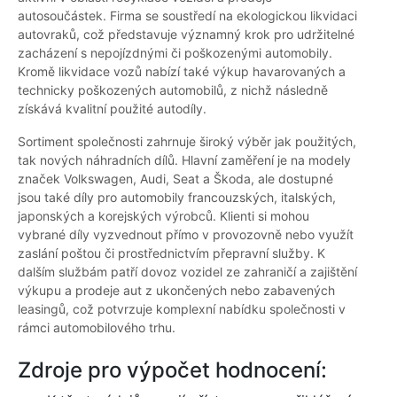
autosoučástek. Firma se soustředí na ekologickou likvidaci
autovraků, což představuje významný krok pro udržitelné
zacházení s nepojízdnými či poškozenými automobily.
Kromě likvidace vozů nabízí také výkup havarovaných a
technicky poškozených automobilů, z nichž následně
získává kvalitní použité autodíly.
Sortiment společnosti zahrnuje široký výběr jak použitých,
tak nových náhradních dílů. Hlavní zaměření je na modely
značek Volkswagen, Audi, Seat a Škoda, ale dostupné
jsou také díly pro automobily francouzských, italských,
japonských a korejských výrobců. Klienti si mohou
vybrané díly vyzvednout přímo v provozovně nebo využít
zaslání poštou či prostřednictvím přepravní služby. K
dalším službám patří dovoz vozidel ze zahraničí a zajištění
výkupu a prodeje aut z ukončených nebo zabavených
leasingů, což potvrzuje komplexní nabídku společnosti v
rámci automobilového trhu.
Zdroje pro výpočet hodnocení: