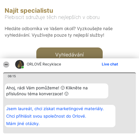
Najít specialistu
Plebiscit sdružuje těch nejlepších v oboru
Hledáte odborníka ve Vašem okolí? Vyzkoušejte naše
vyhledávání. Využívejte pouze ty nejlepší služby!
Vyhledávání
ORLOVÉ Recyklace
Live chat
06:15
Ahoj, rádi Vám pomůžeme! 🙂 Klikněte na
příslušnou téma konverzace! 🙂
Organizátor hlasování
Plebiscyt
Kontakt
Bright Side Solutions sp. z o.
Vítězové
Kontakt
Jsem laureát, chci získat marketingové materiály.
o. sp. k.
Seznam všech
ul. Ruska 22
laureátů
Chci přihlásit svou společnost do Orlové.
Wrocław 50-079
Zásady
Mám jiné otázky.
KRS 0000749100 | Regon
Pravidla
381313360 | NIP 8943132676
Zásady
ochrany
osobních údajů