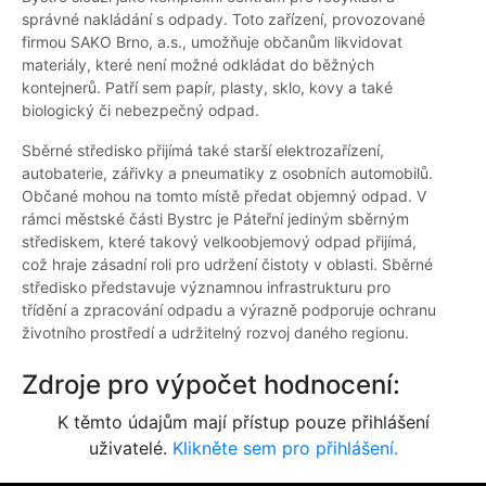
správné nakládání s odpady. Toto zařízení, provozované
firmou SAKO Brno, a.s., umožňuje občanům likvidovat
materiály, které není možné odkládat do běžných
kontejnerů. Patří sem papír, plasty, sklo, kovy a také
biologický či nebezpečný odpad.
Sběrné středisko přijímá také starší elektrozařízení,
autobaterie, zářivky a pneumatiky z osobních automobilů.
Občané mohou na tomto místě předat objemný odpad. V
rámci městské části Bystrc je Páteřní jediným sběrným
střediskem, které takový velkoobjemový odpad přijímá,
což hraje zásadní roli pro udržení čistoty v oblasti. Sběrné
středisko představuje významnou infrastrukturu pro
třídění a zpracování odpadu a výrazně podporuje ochranu
životního prostředí a udržitelný rozvoj daného regionu.
Zdroje pro výpočet hodnocení:
K těmto údajům mají přístup pouze přihlášení
uživatelé.
Klikněte sem pro přihlášení.