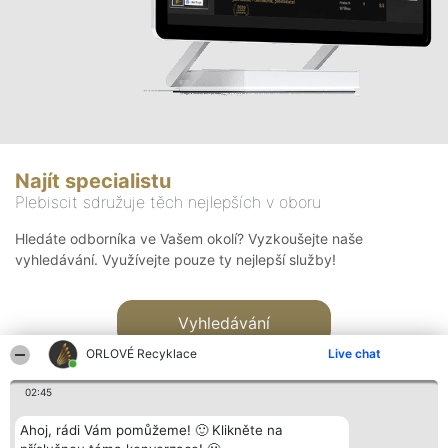
Najít specialistu
Plebiscit sdružuje těch nejlepších v oboru
Hledáte odborníka ve Vašem okolí? Vyzkoušejte naše
vyhledávání. Využívejte pouze ty nejlepší služby!
Vyhledávání
ORLOVÉ Recyklace
Live chat
02:45
Ahoj, rádi Vám pomůžeme! 🙂 Klikněte na