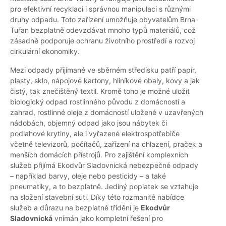
pro efektivní recyklaci i správnou manipulaci s různými
druhy odpadu. Toto zařízení umožňuje obyvatelům Brna-
Tuřan bezplatně odevzdávat mnoho typů materiálů, což
zásadně podporuje ochranu životního prostředí a rozvoj
cirkulární ekonomiky.
Mezi odpady přijímané ve sběrném středisku patří papír,
plasty, sklo, nápojové kartony, hliníkové obaly, kovy a jak
čistý, tak znečištěný textil. Kromě toho je možné uložit
biologický odpad rostlinného původu z domácností a
zahrad, rostlinné oleje z domácností uložené v uzavřených
nádobách, objemný odpad jako jsou nábytek či
podlahové krytiny, ale i vyřazené elektrospotřebiče
včetně televizorů, počítačů, zařízení na chlazení, praček a
menších domácích přístrojů. Pro zajištění komplexních
služeb přijímá Ekodvůr Sladovnická nebezpečné odpady
– například barvy, oleje nebo pesticidy – a také
pneumatiky, a to bezplatně. Jediný poplatek se vztahuje
na složení stavební suti. Díky této rozmanité nabídce
služeb a důrazu na bezplatné třídění je
Ekodvůr
Sladovnická
vnímán jako kompletní řešení pro