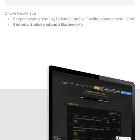
Orlové Recyklace
Bezpečnostní Agentury, Úklidové Služby, Facility Management - Brno
Sběrné středisko odpadů Sladovnická