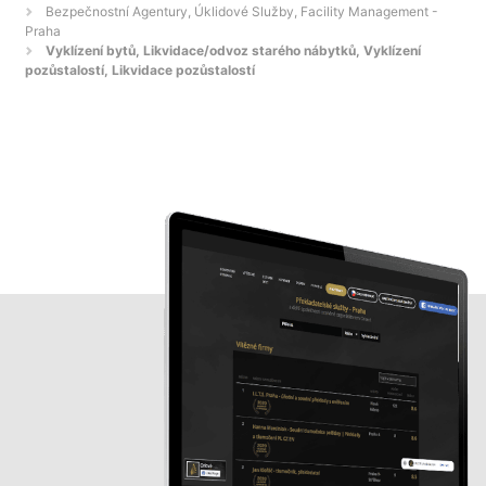
Bezpečnostní Agentury, Úklidové Služby, Facility Management -
Praha
Vyklízení bytů, Likvidace/odvoz starého nábytků, Vyklízení
pozůstalostí, Likvidace pozůstalostí