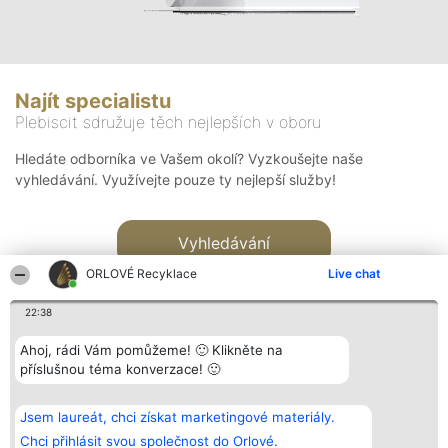
Najít specialistu
Plebiscit sdružuje těch nejlepších v oboru
Hledáte odborníka ve Vašem okolí? Vyzkoušejte naše
vyhledávání. Využívejte pouze ty nejlepší služby!
Vyhledávání
ORLOVÉ Recyklace
Live chat
22:38
Ahoj, rádi Vám pomůžeme! 🙂 Klikněte na
příslušnou téma konverzace! 🙂
Organizátor hlasování
Plebiscyt
Kontakt
Bright Side Solutions sp. z o.
Vítězové
Kontakt
Jsem laureát, chci získat marketingové materiály.
o. sp. k.
Seznam všech
ul. Ruska 22
laureátů
Chci přihlásit svou společnost do Orlové.