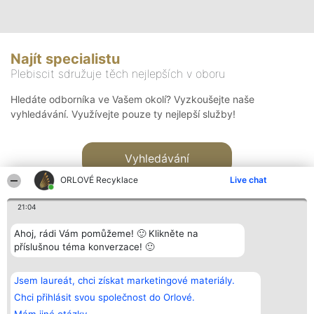
Najít specialistu
Plebiscit sdružuje těch nejlepších v oboru
Hledáte odborníka ve Vašem okolí? Vyzkoušejte naše
vyhledávání. Využívejte pouze ty nejlepší služby!
Vyhledávání
ORLOVÉ Recyklace
Live chat
21:04
Ahoj, rádi Vám pomůžeme! 🙂 Klikněte na
příslušnou téma konverzace! 🙂
Organizátor hlasování
Plebiscyt
Kontakt
Bright Side Solutions sp. z o.
Vítězové
Kontakt
Jsem laureát, chci získat marketingové materiály.
o. sp. k.
Seznam všech
ul. Ruska 22
laureátů
Chci přihlásit svou společnost do Orlové.
Wrocław 50-079
Zásady
KRS 0000749100 | Regon
Pravidla