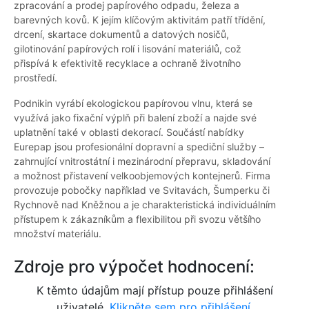
zpracování a prodej papírového odpadu, železa a
barevných kovů. K jejím klíčovým aktivitám patří třídění,
drcení, skartace dokumentů a datových nosičů,
gilotinování papírových rolí i lisování materiálů, což
přispívá k efektivitě recyklace a ochraně životního
prostředí.
Podnikin vyrábí ekologickou papírovou vlnu, která se
využívá jako fixační výplň při balení zboží a najde své
uplatnění také v oblasti dekorací. Součástí nabídky
Eurepap jsou profesionální dopravní a spediční služby –
zahrnující vnitrostátní i mezinárodní přepravu, skladování
a možnost přistavení velkoobjemových kontejnerů. Firma
provozuje pobočky například ve Svitavách, Šumperku či
Rychnově nad Kněžnou a je charakteristická individuálním
přístupem k zákazníkům a flexibilitou při svozu většího
množství materiálu.
Zdroje pro výpočet hodnocení:
K těmto údajům mají přístup pouze přihlášení
uživatelé.
Klikněte sem pro přihlášení.