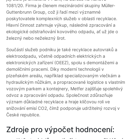
1081/20. Firma je členem mezinárodní skupiny Müller-
Guttenbrunn Group, což ji řadí mezi významné
poskytovatele komplexních služeb v oblasti recyklace.
Hlavní činnost zahrnuje výkup, následné zpracování a
ekologické odstraňování kovového odpadu, ať už jde o
železný nebo neželezný šrot.
Součástí služeb podniku je také recyklace autovraků a
elektroodpadu, včetně odpadních elektrických a
elektronických zařízení (OEEZ), spolu s demontážemi a
demoličními pracemi. Díky moderní technologii v
plzeňském areálu, například specializovaným vlečkám a
hydraulickým nůžkám, a propracované logistice s vlastním
vozovým parkem a kontejnery, Metfer zajišťuje spolehlivý
odvoz a zpracování odpadu. Společnost zdůrazňuje
význam důkladné recyklace a hraje klíčovou roli ve
snižování emisí CO2, čímž podporuje udržitelný rozvoj v
České republice.
Zdroje pro výpočet hodnocení: