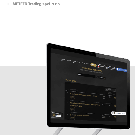
METFER Trading spol. s r.o.