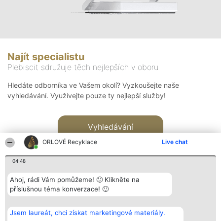
Najít specialistu
Plebiscit sdružuje těch nejlepších v oboru
Hledáte odborníka ve Vašem okolí? Vyzkoušejte naše
vyhledávání. Využívejte pouze ty nejlepší služby!
Vyhledávání
ORLOVÉ Recyklace
Live chat
04:48
Ahoj, rádi Vám pomůžeme! 🙂 Klikněte na
příslušnou téma konverzace! 🙂
Organizátor hlasování
Plebiscyt
Kontakt
Bright Side Solutions sp. z o.
Vítězové
Kontakt
Jsem laureát, chci získat marketingové materiály.
o. sp. k.
Seznam všech