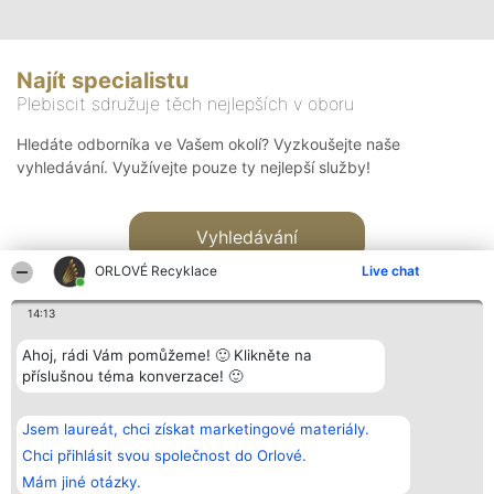
Najít specialistu
Plebiscit sdružuje těch nejlepších v oboru
Hledáte odborníka ve Vašem okolí? Vyzkoušejte naše
vyhledávání. Využívejte pouze ty nejlepší služby!
Vyhledávání
ORLOVÉ Recyklace
Live chat
14:13
Ahoj, rádi Vám pomůžeme! 🙂 Klikněte na
příslušnou téma konverzace! 🙂
Organizátor hlasování
Plebiscyt
Kontakt
Bright Side Solutions sp. z o.
Vítězové
Kontakt
Jsem laureát, chci získat marketingové materiály.
o. sp. k.
Seznam všech
ul. Ruska 22
laureátů
Chci přihlásit svou společnost do Orlové.
Wrocław 50-079
Zásady
Mám jiné otázky.
KRS 0000749100 | Regon
Pravidla