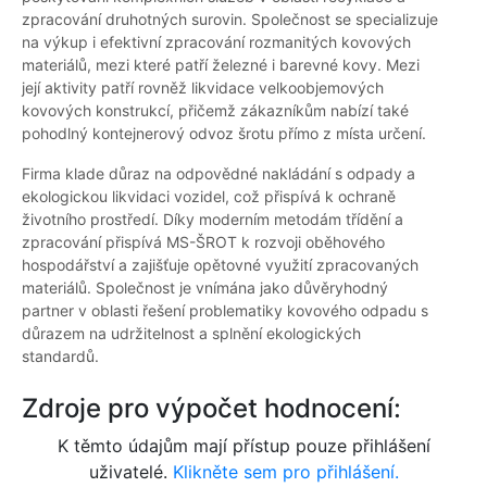
zpracování druhotných surovin. Společnost se specializuje
na výkup i efektivní zpracování rozmanitých kovových
materiálů, mezi které patří železné i barevné kovy. Mezi
její aktivity patří rovněž likvidace velkoobjemových
kovových konstrukcí, přičemž zákazníkům nabízí také
pohodlný kontejnerový odvoz šrotu přímo z místa určení.
Firma klade důraz na odpovědné nakládání s odpady a
ekologickou likvidaci vozidel, což přispívá k ochraně
životního prostředí. Díky moderním metodám třídění a
zpracování přispívá MS-ŠROT k rozvoji oběhového
hospodářství a zajišťuje opětovné využití zpracovaných
materiálů. Společnost je vnímána jako důvěryhodný
partner v oblasti řešení problematiky kovového odpadu s
důrazem na udržitelnost a splnění ekologických
standardů.
Zdroje pro výpočet hodnocení:
K těmto údajům mají přístup pouze přihlášení
uživatelé.
Klikněte sem pro přihlášení.