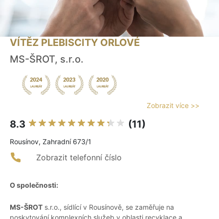
VÍTĚZ PLEBISCITY ORLOVÉ
MS-ŠROT, s.r.o.
Zobrazit více >>
8.3
(11)
Rousínov, Zahradní 673/1
Zobrazit telefonní číslo
O společnosti:
MS-ŠROT
s.r.o., sídlící v Rousínově, se zaměřuje na
poskytování komplexních služeb v oblasti recyklace a