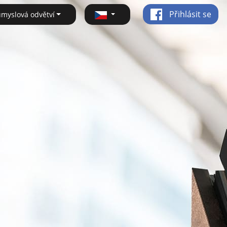
Přihlásit se
ůmyslová odvětví