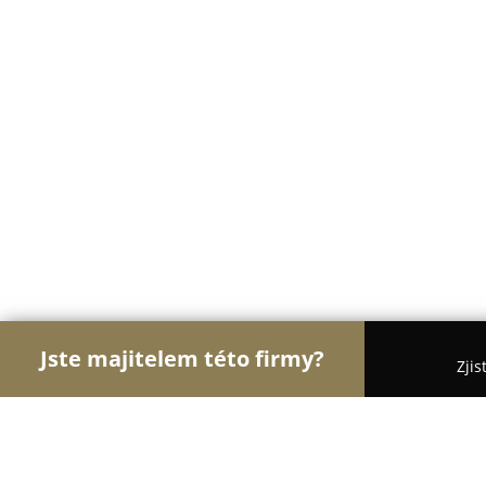
Jste majitelem této firmy?
Zjis
Orlové Recyklace
Bezpečnostní Agentury, Úklido