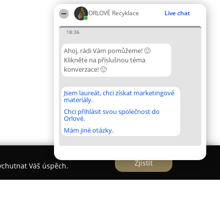
ORLOVÉ Recyklace
Live chat
18:36
Ahoj, rádi Vám pomůžeme! 🙂
Klikněte na příslušnou téma
konverzace! 🙂
Jsem laureát, chci získat marketingové
materiály.
Chci přihlásit svou společnost do
Orlové.
Mám jiné otázky.
Zjistit
vychutnat Váš úspěch.
r Bajer