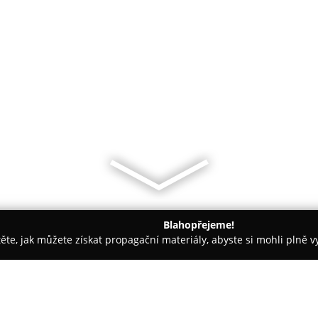
Blahopřejeme!
těte, jak můžete získat propagační materiály, abyste si mohli plně 
vé Služby, Facility Management - Holice
Druhotné suroviny Pet