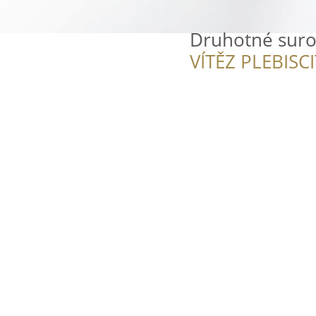
Druhotné surov
VÍTĚZ PLEBISC